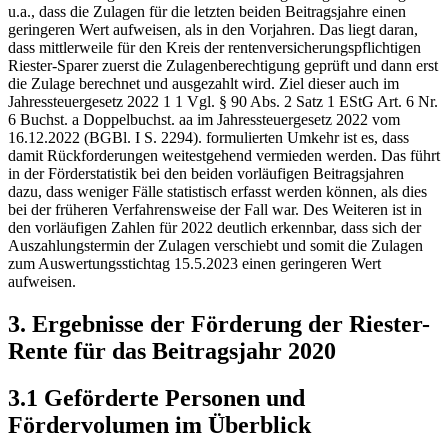
u.a., dass die Zulagen für die letzten beiden Beitragsjahre einen
geringeren Wert aufweisen, als in den Vorjahren. Das liegt daran,
dass mittlerweile für den Kreis der rentenversicherungspflichtigen
Riester-Sparer zuerst die Zulagenberechtigung geprüft und dann erst
die Zulage berechnet und ausgezahlt wird. Ziel dieser auch im
Jahressteuergesetz 2022
1
1
Vgl. § 90 Abs. 2 Satz 1 EStG Art. 6 Nr.
6 Buchst. a Doppelbuchst. aa im Jahressteuergesetz 2022 vom
16.12.2022 (BGBl. I S. 2294).
formulierten Umkehr ist es, dass
damit Rückforderungen weitestgehend vermieden werden. Das führt
in der Förderstatistik bei den beiden vorläufigen Beitragsjahren
dazu, dass weniger Fälle statistisch erfasst werden können, als dies
bei der früheren Verfahrensweise der Fall war. Des Weiteren ist in
den vorläufigen Zahlen für 2022 deutlich erkennbar, dass sich der
Auszahlungstermin der Zulagen verschiebt und somit die Zulagen
zum Auswertungsstichtag 15.5.2023 einen geringeren Wert
aufweisen.
3. Ergebnisse der Förderung der Riester-
Rente für das Beitragsjahr 2020
3.1 Geförderte Personen und
Fördervolumen im Überblick