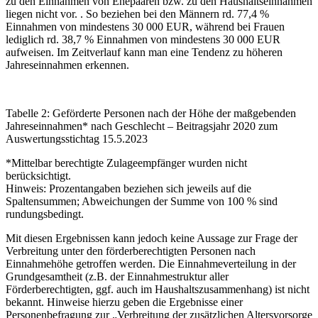
zu den Einnahmen von Ehepaaren bzw. zu den Haushaltseinnahmen
liegen nicht vor.
. So beziehen bei den Männern rd. 77,4 %
Einnahmen von mindestens 30 000 EUR, während bei Frauen
lediglich rd. 38,7 % Einnahmen von mindestens 30 000 EUR
aufweisen. Im Zeitverlauf kann man eine Tendenz zu höheren
Jahreseinnahmen erkennen.
Tabelle 2: Geförderte Personen nach der Höhe der maßgebenden
Jahreseinnahmen* nach Geschlecht – Beitragsjahr 2020 zum
Auswertungsstichtag 15.5.2023
*Mittelbar berechtigte Zulageempfänger wurden nicht
berücksichtigt.
Hinweis: Prozentangaben beziehen sich jeweils auf die
Spaltensummen; Abweichungen der Summe von 100 % sind
rundungsbedingt.
Mit diesen Ergebnissen kann jedoch keine Aussage zur Frage der
Verbreitung unter den förderberechtigten Personen nach
Einnahmehöhe getroffen werden. Die Einnahmeverteilung in der
Grundgesamtheit (z.B. der Einnahmestruktur aller
Förderberechtigten, ggf. auch im Haushaltszusammenhang) ist nicht
bekannt. Hinweise hierzu geben die Ergebnisse einer
Personenbefragung zur „Verbreitung der zusätzlichen Altersvorsorge