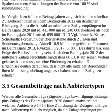
Spaltensummen; Abweichungen der Summe von 100 % sind
rundungsbedingt.
Im Vergleich zu früheren Beitragsjahren zeigt sich bei den mittelbar
Zulageberechtigten seit dem Beitragsjahr 2012 ein deutlicher
Rückgang. So ist die Anzahl an mittelbaren Zulageempfängern im
Beitragsjahr 2020 mit rd. 411 000 um rd. 248 000 niedriger als noch
im Beitragsjahr 2011 mit rd. 659 000
13
13
Vgl. Jaworek, Kruse,
Scherbarth: Förderung der Riester-Rente durch Zulagen und
Sonderausgabenabzug: Aktuell 10,9 Millionen geförderte Personen
im Beitragsjahr 2013, RVaktuell 3/2017, S. 83.
. Das dürfte u.a. eine
Folge der Rechtsänderung sein, da ab dem Beitragsjahr 2012 der
mittelbare Zulageberechtigte mindestens 60 EUR auf seinen Vertrag
geleistet haben muss, um eine Förderung zu erhalten. Die
Ergebnisse deuten darauf hin, dass nicht alle mittelbar Berechtigten
ihren Mindesteigenbeitrag angepasst haben, um eine Zulage zu
erhalten.
3.5 Gesamtbeiträge nach Anbietertypen
Werden alle Gesamtbeiträge (Eigenbeiträge bzw. Tilgungsleistungen
plus Zulagen) des Beitragsjahres 2020 danach analysiert, bei
welchem Anbietertyp
14
14
Eine Zuordnung der Zulageempfänger
nach Anbietertyp ist nicht möglich, da ein Zulageempfänger pro