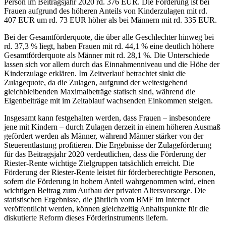
Person im Beitragsjahr 2020 rd. 376 EUR. Die Förderung ist bei
Frauen aufgrund des höheren Anteils von Kinderzulagen mit rd.
407 EUR um rd. 73 EUR höher als bei Männern mit rd. 335 EUR.
Bei der Gesamtförderquote, die über alle Geschlechter hinweg bei
rd. 37,3 % liegt, haben Frauen mit rd. 44,1 % eine deutlich höhere
Gesamtförderquote als Männer mit rd. 28,1 %. Die Unterschiede
lassen sich vor allem durch das Einnahmenniveau und die Höhe der
Kinderzulage erklären. Im Zeitverlauf betrachtet sinkt die
Zulagequote, da die Zulagen, aufgrund der weitestgehend
gleichbleibenden Maximalbeträge statisch sind, während die
Eigenbeiträge mit im Zeitablauf wachsenden Einkommen steigen.
Insgesamt kann festgehalten werden, dass Frauen – insbesondere
jene mit Kindern – durch Zulagen derzeit in einem höheren Ausmaß
gefördert werden als Männer, während Männer stärker von der
Steuerentlastung profitieren. Die Ergebnisse der Zulageförderung
für das Beitragsjahr 2020 verdeutlichen, dass die Förderung der
Riester-Rente wichtige Zielgruppen tatsächlich erreicht. Die
Förderung der Riester-Rente leistet für förderberechtigte Personen,
sofern die Förderung in hohem Anteil wahrgenommen wird, einen
wichtigen Beitrag zum Aufbau der privaten Altersvorsorge. Die
statistischen Ergebnisse, die jährlich vom BMF im Internet
veröffentlicht werden, können gleichzeitig Anhaltspunkte für die
diskutierte Reform dieses Förderinstruments liefern.