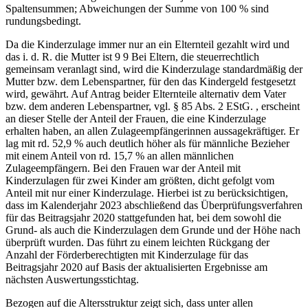
Spaltensummen; Abweichungen der Summe von 100 % sind
rundungsbedingt.
Da die Kinderzulage immer nur an ein Elternteil gezahlt wird und
das i. d. R. die Mutter ist
9
9
Bei Eltern, die steuerrechtlich
gemeinsam veranlagt sind, wird die Kinderzulage standardmäßig der
Mutter bzw. dem Lebenspartner, für den das Kindergeld festgesetzt
wird, gewährt. Auf Antrag beider Elternteile alternativ dem Vater
bzw. dem anderen Lebenspartner, vgl. § 85 Abs. 2 EStG.
, erscheint
an dieser Stelle der Anteil der Frauen, die eine Kinderzulage
erhalten haben, an allen Zulageempfängerinnen aussagekräftiger. Er
lag mit rd. 52,9 % auch deutlich höher als für männliche Bezieher
mit einem Anteil von rd. 15,7 % an allen männlichen
Zulageempfängern. Bei den Frauen war der Anteil mit
Kinderzulagen für zwei Kinder am größten, dicht gefolgt vom
Anteil mit nur einer Kinderzulage. Hierbei ist zu berücksichtigen,
dass im Kalenderjahr 2023 abschließend das Überprüfungsverfahren
für das Beitragsjahr 2020 stattgefunden hat, bei dem sowohl die
Grund- als auch die Kinderzulagen dem Grunde und der Höhe nach
überprüft wurden. Das führt zu einem leichten Rückgang der
Anzahl der Förderberechtigten mit Kinderzulage für das
Beitragsjahr 2020 auf Basis der aktualisierten Ergebnisse am
nächsten Auswertungsstichtag.
Bezogen auf die Altersstruktur zeigt sich, dass unter allen