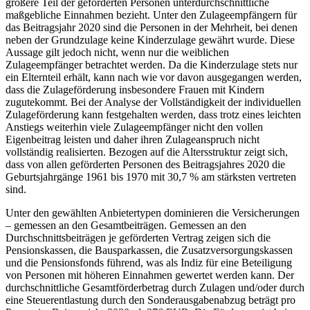
größere Teil der geförderten Personen unterdurchschnittliche
maßgebliche Einnahmen bezieht. Unter den Zulageempfängern für
das Beitragsjahr 2020 sind die Personen in der Mehrheit, bei denen
neben der Grundzulage keine Kinderzulage gewährt wurde. Diese
Aussage gilt jedoch nicht, wenn nur die weiblichen
Zulageempfänger betrachtet werden. Da die Kinderzulage stets nur
ein Elternteil erhält, kann nach wie vor davon ausgegangen werden,
dass die Zulageförderung insbesondere Frauen mit Kindern
zugutekommt. Bei der Analyse der Vollständigkeit der individuellen
Zulageförderung kann festgehalten werden, dass trotz eines leichten
Anstiegs weiterhin viele Zulageempfänger nicht den vollen
Eigenbeitrag leisten und daher ihren Zulageanspruch nicht
vollständig realisierten. Bezogen auf die Altersstruktur zeigt sich,
dass von allen geförderten Personen des Beitragsjahres 2020 die
Geburtsjahrgänge 1961 bis 1970 mit 30,7 % am stärksten vertreten
sind.
Unter den gewählten Anbietertypen dominieren die Versicherungen
– gemessen an den Gesamtbeiträgen. Gemessen an den
Durchschnittsbeiträgen je geförderten Vertrag zeigen sich die
Pensionskassen, die Bausparkassen, die Zusatzversorgungskassen
und die Pensionsfonds führend, was als Indiz für eine Beteiligung
von Personen mit höheren Einnahmen gewertet werden kann. Der
durchschnittliche Gesamtförderbetrag durch Zulagen und/oder durch
eine Steuerentlastung durch den Sonderausgabenabzug beträgt pro