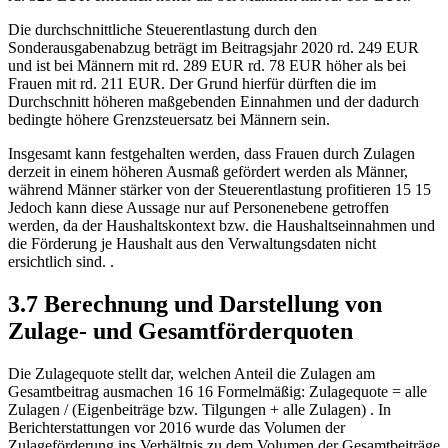
Die durchschnittliche Steuerentlastung durch den
Sonderausgabenabzug beträgt im Beitragsjahr 2020 rd. 249 EUR
und ist bei Männern mit rd. 289 EUR rd. 78 EUR höher als bei
Frauen mit rd. 211 EUR. Der Grund hierfür dürften die im
Durchschnitt höheren maßgebenden Einnahmen und der dadurch
bedingte höhere Grenzsteuersatz bei Männern sein.
Insgesamt kann festgehalten werden, dass Frauen durch Zulagen
derzeit in einem höheren Ausmaß gefördert werden als Männer,
während Männer stärker von der Steuerentlastung profitieren
15
15
Jedoch kann diese Aussage nur auf Personenebene getroffen
werden, da der Haushaltskontext bzw. die Haushaltseinnahmen und
die Förderung je Haushalt aus den Verwaltungsdaten nicht
ersichtlich sind.
.
3.7 Berechnung und Darstellung von
Zulage- und Gesamtförderquoten
Die Zulagequote stellt dar, welchen Anteil die Zulagen am
Gesamtbeitrag ausmachen
16
16
Formelmäßig: Zulagequote = alle
Zulagen / (Eigenbeiträge bzw. Tilgungen + alle Zulagen)
. In
Berichterstattungen vor 2016 wurde das Volumen der
Zulageförderung ins Verhältnis zu dem Volumen der Gesamtbeiträge