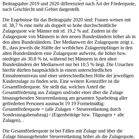
Beitragsjahre 2019 und 2020 differenziert nach Art der Förderquote,
nach Geschlecht und Gebiet dargestellt.
Die Ergebnisse für das Beitragsjahr 2020 sind: Frauen weisen mit
rd. 38,7 % eine mehr als doppelt so hohe durchschnittliche
Zulagequote wie Männer mit rd. 19,2 % auf. Zudem ist die
Zulagequote von Männern in den neuen Bundesländern höher als in
den alten Bundesländern. Der Medianwert der Zulagequote zeigt z.
B., dass jeweils die Hälfte der weiblichen Zulageempfänger in den
alten Bundesländern eine Zulagequote aufweist, die höher bzw.
niedriger als 30,8 % ist, während bei Männern in den alten
Bundesländern der Medianwert nur bei 10,5 % liegt. Die Ursachen
hierfür dürften hauptsächlich in einem unterschiedlichen
Einnahmenniveau und einer unterschiedlichen Höhe der jeweiligen
Kinderzulage zu finden sein. Eine weitere Kennziffer ist die
Gesamtförderquote. Sie stellt dar, welchen Anteil die
Gesamtförderung aus Zulagen und/oder einer über die Zulage
hinausgehenden Steuerentlastung am gesamten Sparbeitrag aller
geförderten Personen ausmacht
19
19
Formelmäßig:
Gesamtförderquote = (alle Zulagen + Steuerentlastung durch
Sonderausgabenabzug) / (Eigenbeiträge bzw. Tilgungen + alle
Zulagen).
.
Die Gesamtförderquote ist bei Fällen mit Zulage und über die
Zulage hinausgehender Steuerentlastung höher als die Zulagequote,