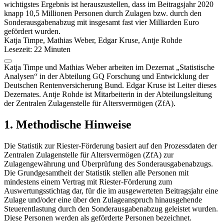
wichtigstes Ergebnis ist herauszustellen, dass im Beitragsjahr 2020
knapp 10,5 Millionen Personen durch Zulagen bzw. durch den
Sonderausgabenabzug mit insgesamt fast vier Milliarden Euro
gefördert wurden.
Katja Timpe, Mathias Weber, Edgar Kruse, Antje Rohde
Lesezeit: 22 Minuten
Katja Timpe und Mathias Weber arbeiten im Dezernat „Statistische
Analysen“ in der Abteilung GQ Forschung und Entwicklung der
Deutschen Rentenversicherung Bund. Edgar Kruse ist Leiter dieses
Dezernates. Antje Rohde ist Mitarbeiterin in der Abteilungsleitung
der Zentralen Zulagenstelle für Altersvermögen (ZfA).
1. Methodische Hinweise
Die Statistik zur Riester-Förderung basiert auf den Prozessdaten der
Zentralen Zulagenstelle für Altersvermögen (ZfA) zur
Zulagengewährung und Überprüfung des Sonderausgabenabzugs.
Die Grundgesamtheit der Statistik stellen alle Personen mit
mindestens einem Vertrag mit Riester-Förderung zum
Auswertungsstichtag dar, für die im ausgewerteten Beitragsjahr eine
Zulage und/oder eine über den Zulageanspruch hinausgehende
Steuerentlastung durch den Sonderausgabenabzug geleistet wurden.
Diese Personen werden als geförderte Personen bezeichnet.