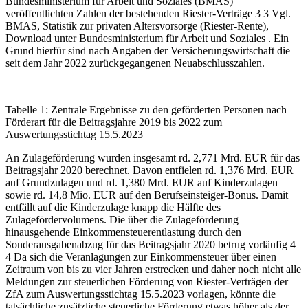
Bundesministerium für Arbeit und Soziales (BMAS)
veröffentlichten Zahlen der bestehenden Riester-Verträge
3
3
Vgl.
BMAS, Statistik zur privaten Altersvorsorge (Riester-Rente),
Download unter Bundesministerium für Arbeit und Soziales
. Ein
Grund hierfür sind nach Angaben der Versicherungswirtschaft die
seit dem Jahr 2022 zurückgegangenen Neuabschlusszahlen.
Tabelle 1: Zentrale Ergebnisse zu den geförderten Personen nach
Förderart für die Beitragsjahre 2019 bis 2022 zum
Auswertungsstichtag 15.5.2023
An Zulageförderung wurden insgesamt rd. 2,771 Mrd. EUR für das
Beitragsjahr 2020 berechnet. Davon entfielen rd. 1,376 Mrd. EUR
auf Grundzulagen und rd. 1,380 Mrd. EUR auf Kinderzulagen
sowie rd. 14,8 Mio. EUR auf den Berufseinsteiger-Bonus. Damit
entfällt auf die Kinderzulage knapp die Hälfte des
Zulagefördervolumens. Die über die Zulageförderung
hinausgehende Einkommensteuerentlastung durch den
Sonderausgabenabzug für das Beitragsjahr 2020 betrug vorläufig
4
4
Da sich die Veranlagungen zur Einkommensteuer über einen
Zeitraum von bis zu vier Jahren erstrecken und daher noch nicht alle
Meldungen zur steuerlichen Förderung von Riester-Verträgen der
ZfA zum Auswertungsstichtag 15.5.2023 vorlagen, könnte die
tatsächliche zusätzliche steuerliche Förderung etwas höher als der