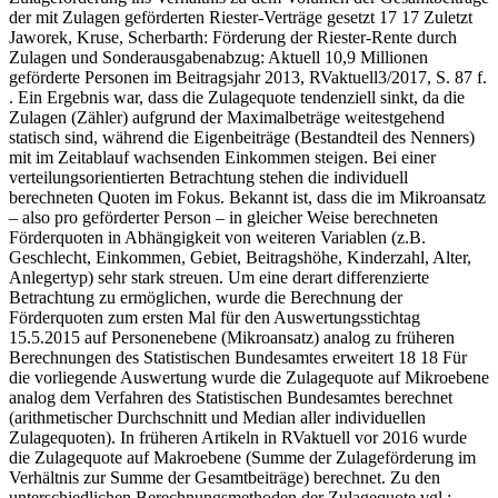
der mit Zulagen geförderten Riester-Verträge gesetzt
17
17
Zuletzt
Jaworek, Kruse, Scherbarth: Förderung der Riester-Rente durch
Zulagen und Sonderausgabenabzug: Aktuell 10,9 Millionen
geförderte Personen im Beitragsjahr 2013, RVaktuell3/2017, S. 87 f.
. Ein Ergebnis war, dass die Zulagequote tendenziell sinkt, da die
Zulagen (Zähler) aufgrund der Maximalbeträge weitestgehend
statisch sind, während die Eigenbeiträge (Bestandteil des Nenners)
mit im Zeitablauf wachsenden Einkommen steigen. Bei einer
verteilungsorientierten Betrachtung stehen die individuell
berechneten Quoten im Fokus. Bekannt ist, dass die im Mikroansatz
– also pro geförderter Person – in gleicher Weise berechneten
Förderquoten in Abhängigkeit von weiteren Variablen (z.B.
Geschlecht, Einkommen, Gebiet, Beitragshöhe, Kinderzahl, Alter,
Anlegertyp) sehr stark streuen. Um eine derart differenzierte
Betrachtung zu ermöglichen, wurde die Berechnung der
Förderquoten zum ersten Mal für den Auswertungsstichtag
15.5.2015 auf Personenebene (Mikroansatz) analog zu früheren
Berechnungen des Statistischen Bundesamtes erweitert
18
18
Für
die vorliegende Auswertung wurde die Zulagequote auf Mikroebene
analog dem Verfahren des Statistischen Bundesamtes berechnet
(arithmetischer Durchschnitt und Median aller individuellen
Zulagequoten). In früheren Artikeln in RVaktuell vor 2016 wurde
die Zulagequote auf Makroebene (Summe der Zulageförderung im
Verhältnis zur Summe der Gesamtbeiträge) berechnet. Zu den
unterschiedlichen Berechnungsmethoden der Zulagequote vgl.: