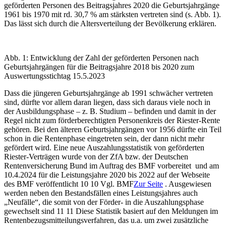
geförderten Personen des Beitragsjahres 2020 die Geburtsjahrgänge
1961 bis 1970 mit rd. 30,7 % am stärksten vertreten sind (s. Abb. 1).
Das lässt sich durch die Altersverteilung der Bevölkerung erklären.
Abb. 1: Entwicklung der Zahl der geförderten Personen nach
Geburtsjahrgängen für die Beitragsjahre 2018 bis 2020 zum
Auswertungsstichtag 15.5.2023
Dass die jüngeren Geburtsjahrgänge ab 1991 schwächer vertreten
sind, dürfte vor allem daran liegen, dass sich daraus viele noch in
der Ausbildungsphase – z. B. Studium – befinden und damit in der
Regel nicht zum förderberechtigten Personenkreis der Riester-Rente
gehören. Bei den älteren Geburtsjahrgängen vor 1956 dürfte ein Teil
schon in die Rentenphase eingetreten sein, der dann nicht mehr
gefördert wird. Eine neue Auszahlungsstatistik von geförderten
Riester-Verträgen wurde von der ZfA bzw. der Deutschen
Rentenversicherung Bund im Auftrag des BMF vorbereitet und am
10.4.2024 für die Leistungsjahre 2020 bis 2022 auf der Webseite
des BMF veröffentlicht
10
10
Vgl. BMF
Zur Seite
. Ausgewiesen
werden neben den Bestandsfällen eines Leistungsjahres auch
„Neufälle“, die somit von der Förder- in die Auszahlungsphase
gewechselt sind
11
11
Diese Statistik basiert auf den Meldungen im
Rentenbezugsmitteilungsverfahren, das u.a. um zwei zusätzliche