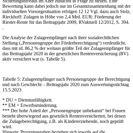
Sicherungsniveaus im Alter zunächst in Frage zu stellen. Eine
Bewertung kann dabei jedoch nur im Gesamtzusammenhang mit der
individuellen Vorsorgesituation erfolgen
12
12
Vgl. dazu auch Stolz,
Rieckhoff: Zulagen in Höhe von 2,4 Mrd. EUR: Förderung der
Riester-Rente für das Beitragsjahr 2009, RVaktuell 12/2012, S. 394.
.
Die Analyse der Zulageempfänger nach ihrer sozialrechtlichen
Stellung („Personengruppe der Förderberechtigung“) verdeutlicht,
dass mit rd. 86,2 % der weitaus größte Teil der Zulageempfänger für
das Beitragsjahr 2020 in der gesetzlichen Rentenversicherung (RV)
aktiv versichert war (s. Tabelle 5).
Tabelle 5: Zulageempfänger nach Personengruppe der Berechtigung
und nach Geschlecht – Beitragsjahr 2020 zum Auswertungsstichtag
15.5.2023
* DU = Dienstunfähigkeit.
** EM = Erwerbsminderung.
*** Der hohe Anteil der „Personengruppe unbekannt“ bei Frauen
besteht überwiegend aus gesetzlich Rentenversicherten, bei denen
die Zulageberechtigung, z.B. als Kindererziehende, noch geprüft
wird.
Hinweis: Prozentangaben beziehen sich jeweils auf die